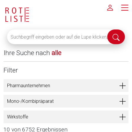
Suchbegriff
Suche
eingeben
abschi
oder
Ihre Suche nach
alle
auf
die
Lupe
Filter
klicken,
um
Pharmaunternehmen
alle
Fachinformationen
Mono-/Kombipräparat
anzuzeigen
Wirkstoffe
10 von 6752 Ergebnissen