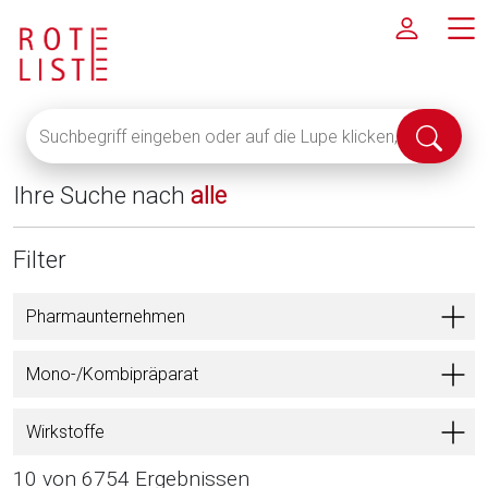
Suchbegriff
Suche
eingeben
abschi
oder
Ihre Suche nach
alle
auf
die
Lupe
Filter
klicken,
um
Pharmaunternehmen
alle
Fachinformationen
Mono-/Kombipräparat
anzuzeigen
Wirkstoffe
10 von 6754 Ergebnissen