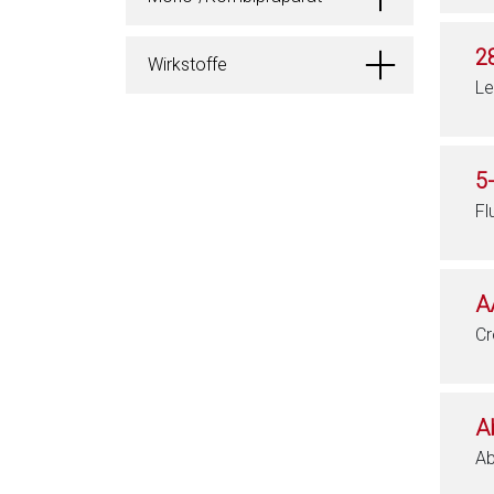
2
Wirkstoffe
Le
5
Fl
A
Cr
A
Ab