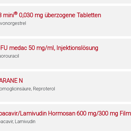
®
8 mini
0,030 mg überzogene Tabletten
vonorgestrel
-FU medac 50 mg/ml, Injektionslösung
uorouracil
ARANE N
omoglicinsäure, Reproterol
bacavir/Lamivudin Hormosan 600 mg/300 mg Filmt
acavir, Lamivudin