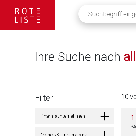
Suchbegriff
eingeben
oder
auf
die
Lupe
klicken,
Ihre Suche nach
al
um
alle
Fachinformationen
anzuzeigen
Filter
10 v
Pharmaunternehmen
1
Ka
Mono-/Kombipräparat