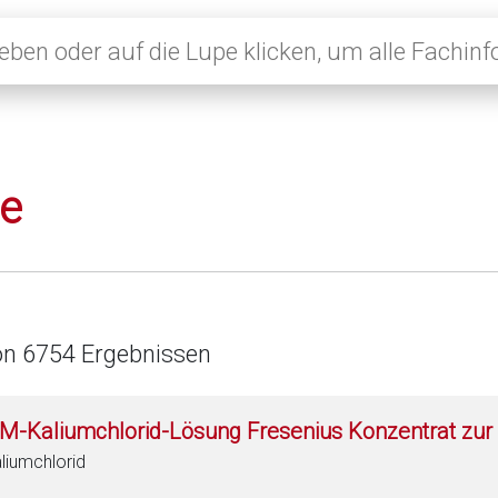
le
on 6754 Ergebnissen
 M-Kaliumchlorid-Lösung Fresenius Konzentrat zur 
liumchlorid