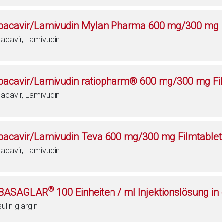
bacavir/Lamivudin Mylan Pharma 600 mg/300 mg F
acavir, Lamivudin
bacavir/Lamivudin ratiopharm® 600 mg/300 mg Fi
acavir, Lamivudin
bacavir/Lamivudin Teva 600 mg/300 mg Filmtablet
acavir, Lamivudin
®
BASAGLAR
100 Einheiten / ml Injektionslösung in
sulin glargin