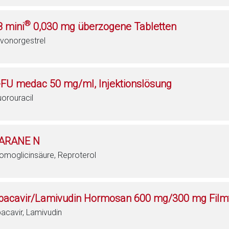
®
8 mini
0,030 mg überzogene Tabletten
vonorgestrel
-FU medac 50 mg/ml, Injektionslösung
uorouracil
ARANE N
omoglicinsäure, Reproterol
bacavir/Lamivudin Hormosan 600 mg/300 mg Filmt
acavir, Lamivudin