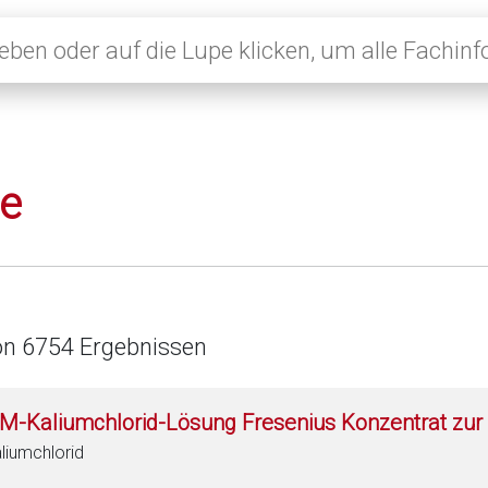
le
on 6754 Ergebnissen
 M-Kaliumchlorid-Lösung Fresenius Konzentrat zur 
liumchlorid