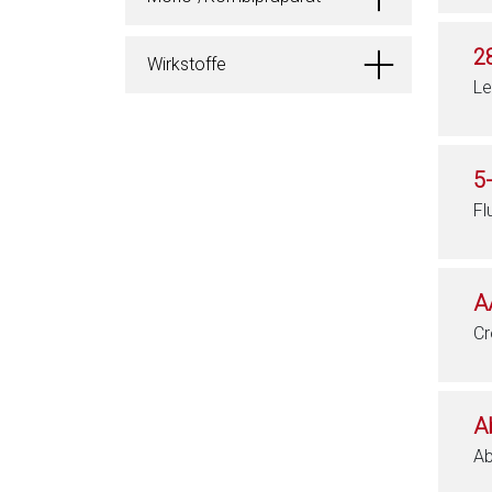
2
Wirkstoffe
Le
5
Fl
A
Cr
A
Ab