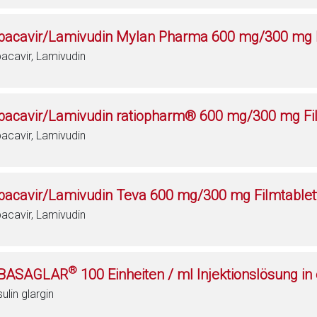
bacavir/Lamivudin Mylan Pharma 600 mg/300 mg F
acavir, Lamivudin
bacavir/Lamivudin ratiopharm® 600 mg/300 mg Fi
acavir, Lamivudin
bacavir/Lamivudin Teva 600 mg/300 mg Filmtablet
acavir, Lamivudin
®
BASAGLAR
100 Einheiten / ml Injektionslösung in
sulin glargin