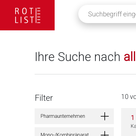
Suchbegriff
eingeben
oder
auf
die
Lupe
klicken,
Ihre Suche nach
al
um
alle
Fachinformationen
anzuzeigen
Filter
10 v
Pharmaunternehmen
1
Ka
Mono-/Kombipräparat