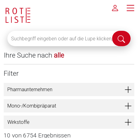
Suchbegriff
Suche
eingeben
abschi
oder
Ihre Suche nach
alle
auf
die
Lupe
Filter
klicken,
um
Pharmaunternehmen
alle
Fachinformationen
Mono-/Kombipräparat
anzuzeigen
Wirkstoffe
10 von 6754 Ergebnissen