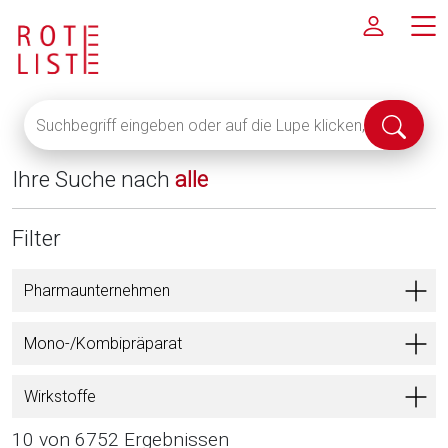
Suchbegriff
Suche
eingeben
abschi
oder
Ihre Suche nach
alle
auf
die
Lupe
Filter
klicken,
um
Pharmaunternehmen
alle
Fachinformationen
Mono-/Kombipräparat
anzuzeigen
Wirkstoffe
10 von 6752 Ergebnissen