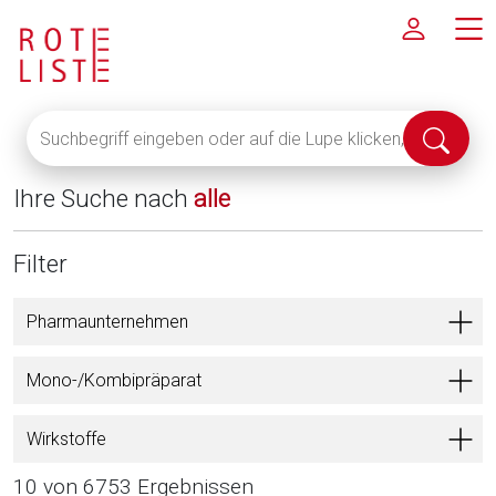
Suchbegriff
Suche
eingeben
abschi
oder
Ihre Suche nach
alle
auf
die
Lupe
Filter
klicken,
um
Pharmaunternehmen
alle
Fachinformationen
Mono-/Kombipräparat
anzuzeigen
Wirkstoffe
10 von 6753 Ergebnissen