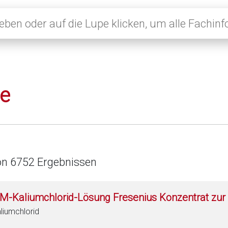
le
on 6752 Ergebnissen
 M-Kaliumchlorid-Lösung Fresenius Konzentrat zur 
liumchlorid