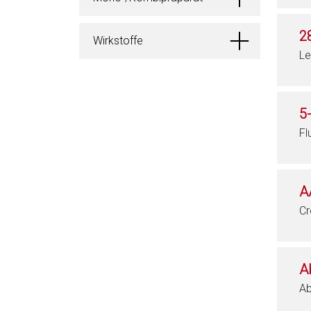
2
Wirkstoffe
Le
5
Fl
A
Cr
A
Ab