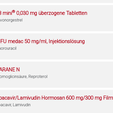
®
8 mini
0,030 mg überzogene Tabletten
vonorgestrel
-FU medac 50 mg/ml, Injektionslösung
uorouracil
ARANE N
omoglicinsäure, Reproterol
bacavir/Lamivudin Hormosan 600 mg/300 mg Filmt
acavir, Lamivudin