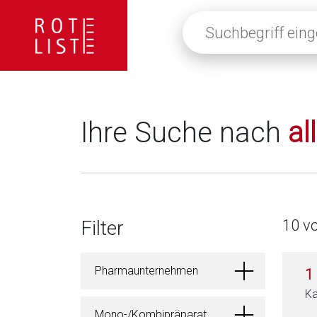
Suchbegriff
eingeben
oder
auf
die
Lupe
klicken,
Ihre Suche nach
al
um
alle
Fachinformationen
anzuzeigen
Filter
10 v
Pharmaunternehmen
1
Ka
Mono-/Kombipräparat