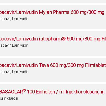
bacavir/Lamivudin Mylan Pharma 600 mg/300 mg F
acavir, Lamivudin
bacavir/Lamivudin ratiopharm® 600 mg/300 mg Fi
acavir, Lamivudin
bacavir/Lamivudin Teva 600 mg/300 mg Filmtablet
acavir, Lamivudin
®
BASAGLAR
100 Einheiten / ml Injektionslösung in
sulin glargin