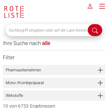
Suchbegriff
Suche
eingeben
abschi
oder
Ihre Suche nach
alle
auf
die
Lupe
Filter
klicken,
um
Pharmaunternehmen
alle
Fachinformationen
Mono-/Kombipräparat
anzuzeigen
Wirkstoffe
10 von 6753 Ergebnissen