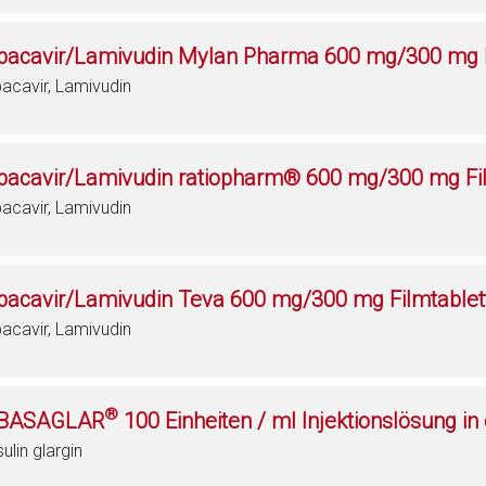
bacavir/Lamivudin Mylan Pharma 600 mg/300 mg F
acavir, Lamivudin
bacavir/Lamivudin ratiopharm® 600 mg/300 mg Fi
acavir, Lamivudin
bacavir/Lamivudin Teva 600 mg/300 mg Filmtablet
acavir, Lamivudin
®
BASAGLAR
100 Einheiten / ml Injektionslösung in
sulin glargin