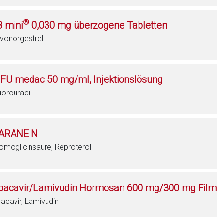
®
8 mini
0,030 mg überzogene Tabletten
vonorgestrel
-FU medac 50 mg/ml, Injektionslösung
uorouracil
ARANE N
omoglicinsäure, Reproterol
bacavir/Lamivudin Hormosan 600 mg/300 mg Filmt
acavir, Lamivudin