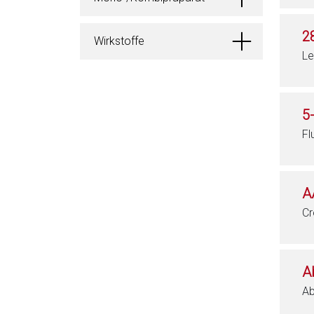
2
Wirkstoffe
Le
5
Fl
A
Cr
A
Ab