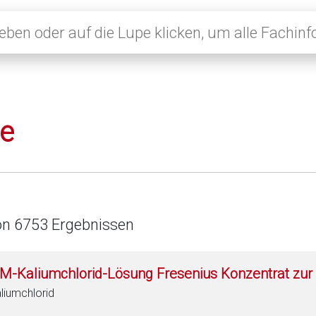
le
on 6753 Ergebnissen
 M-Kaliumchlorid-Lösung Fresenius Konzentrat zur 
liumchlorid