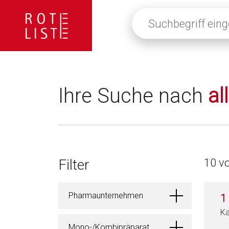
Suchbegriff
eingeben
oder
auf
die
Lupe
klicken,
Ihre Suche nach
al
um
alle
Fachinformationen
anzuzeigen
Filter
10 v
Pharmaunternehmen
1
Ka
Mono-/Kombipräparat