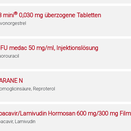
®
8 mini
0,030 mg überzogene Tabletten
vonorgestrel
-FU medac 50 mg/ml, Injektionslösung
uorouracil
ARANE N
omoglicinsäure, Reproterol
bacavir/Lamivudin Hormosan 600 mg/300 mg Filmt
acavir, Lamivudin