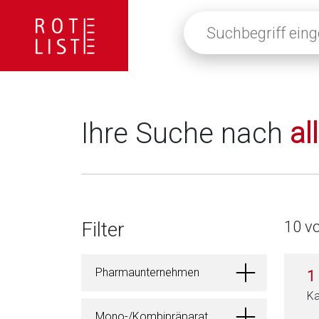
Suchbegriff
eingeben
oder
auf
die
Lupe
klicken,
Ihre Suche nach
al
um
alle
Fachinformationen
anzuzeigen
Filter
10 v
Pharmaunternehmen
1
Ka
Mono-/Kombipräparat