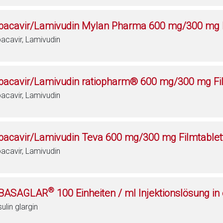
bacavir/Lamivudin Mylan Pharma 600 mg/300 mg F
acavir, Lamivudin
bacavir/Lamivudin ratiopharm® 600 mg/300 mg Fi
acavir, Lamivudin
bacavir/Lamivudin Teva 600 mg/300 mg Filmtablet
acavir, Lamivudin
®
BASAGLAR
100 Einheiten / ml Injektionslösung in
sulin glargin