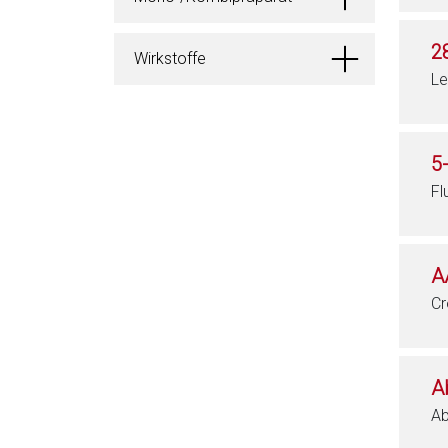
2
Wirkstoffe
Le
5
Fl
A
Cr
A
Ab