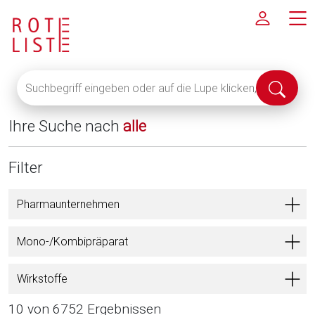
Suchbegriff
Suche
eingeben
abschi
oder
Ihre Suche nach
alle
auf
die
Lupe
Filter
klicken,
um
Pharmaunternehmen
alle
Fachinformationen
Mono-/Kombipräparat
anzuzeigen
Wirkstoffe
10 von 6752 Ergebnissen