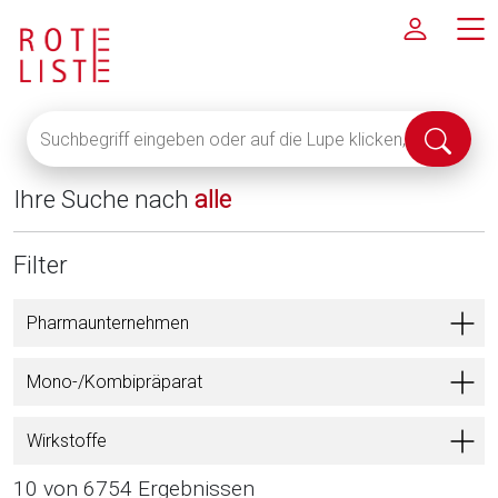
Suchbegriff
Suche
eingeben
abschi
oder
Ihre Suche nach
alle
auf
die
Lupe
Filter
klicken,
um
Pharmaunternehmen
alle
Fachinformationen
Mono-/Kombipräparat
anzuzeigen
Wirkstoffe
10 von 6754 Ergebnissen