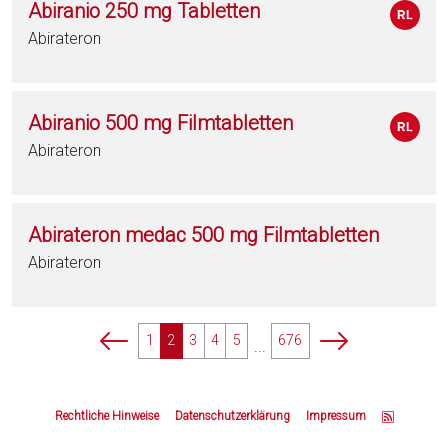
Abiranio 250 mg Tabletten
Abirateron
Abiranio 500 mg Filmtabletten
Abirateron
Abirateron medac 500 mg Filmtabletten
Abirateron
p
p
1
2
3
4
5
676
...
a
a
g
g
Z
i
i
u
Rechtliche Hinweise
Datenschutzerklärung
Impressum
n
n
m
a
a