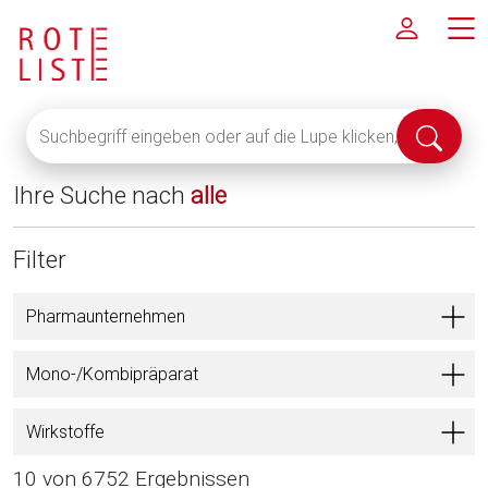
Suchbegriff
Suche
eingeben
abschi
oder
Ihre Suche nach
alle
auf
die
Lupe
Filter
klicken,
um
Pharmaunternehmen
alle
Fachinformationen
Mono-/Kombipräparat
anzuzeigen
Wirkstoffe
10 von 6752 Ergebnissen