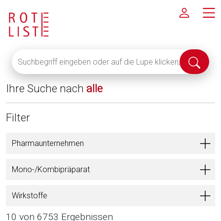
Suchbegriff
Suche
eingeben
abschi
oder
Ihre Suche nach
alle
auf
die
Lupe
Filter
klicken,
um
Pharmaunternehmen
alle
Fachinformationen
Mono-/Kombipräparat
anzuzeigen
Wirkstoffe
10 von 6753 Ergebnissen