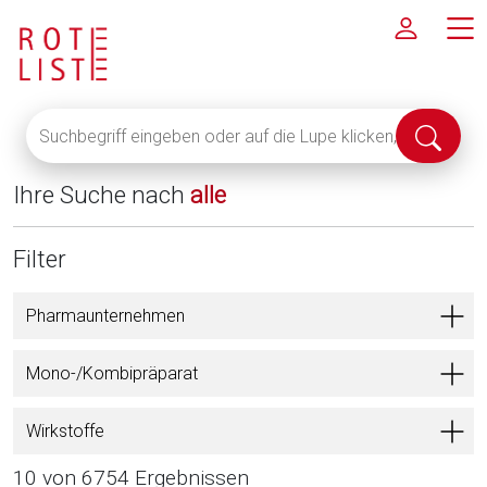
Suchbegriff
Suche
eingeben
abschi
oder
Ihre Suche nach
alle
auf
die
Lupe
Filter
klicken,
um
Pharmaunternehmen
alle
Fachinformationen
Mono-/Kombipräparat
anzuzeigen
Wirkstoffe
10 von 6754 Ergebnissen