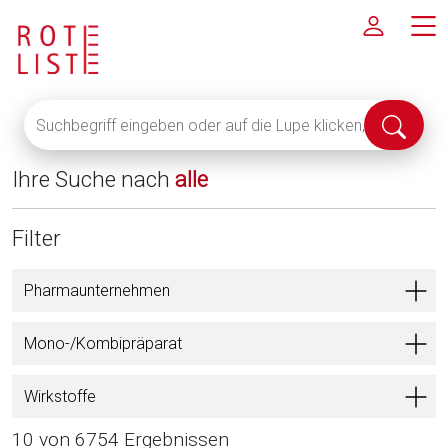
Suchbegriff
Suche
eingeben
abschi
oder
Ihre Suche nach
alle
auf
die
Lupe
Filter
klicken,
um
Pharmaunternehmen
alle
Fachinformationen
Mono-/Kombipräparat
anzuzeigen
Wirkstoffe
10 von 6754 Ergebnissen