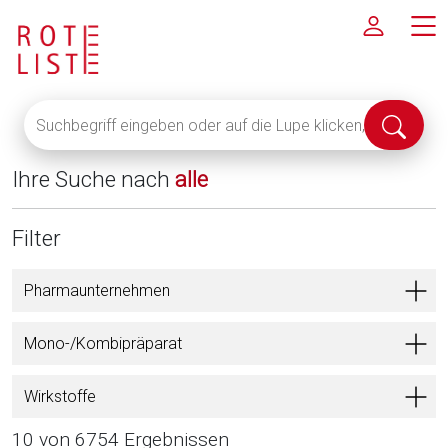
Suchbegriff
Suche
eingeben
abschi
oder
Ihre Suche nach
alle
auf
die
Lupe
Filter
klicken,
um
Pharmaunternehmen
alle
Fachinformationen
Mono-/Kombipräparat
anzuzeigen
Wirkstoffe
10 von 6754 Ergebnissen