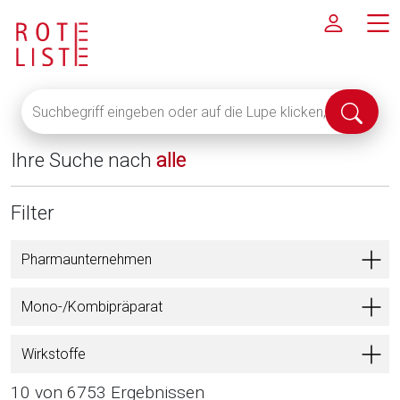
Suchbegriff
Suche
eingeben
abschi
oder
Ihre Suche nach
alle
auf
die
Lupe
Filter
klicken,
um
Pharmaunternehmen
alle
Fachinformationen
Mono-/Kombipräparat
anzuzeigen
Wirkstoffe
10 von 6753 Ergebnissen