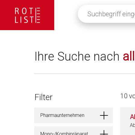
Suchbegriff
eingeben
oder
auf
die
Lupe
klicken,
Ihre Suche nach
al
um
alle
Fachinformationen
anzuzeigen
Filter
10 v
Pharmaunternehmen
A
Ab
Mono-/Kombipräparat