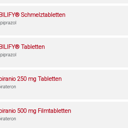
BILIFY® Schmelztabletten
ipiprazol
BILIFY® Tabletten
ipiprazol
biranio 250 mg Tabletten
irateron
biranio 500 mg Filmtabletten
irateron