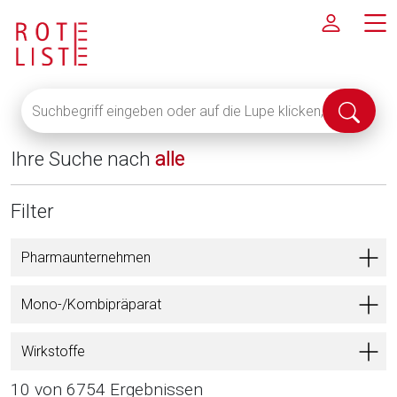
Suchbegriff
Suche
eingeben
abschi
oder
Ihre Suche nach
alle
auf
die
Lupe
Filter
klicken,
um
Pharmaunternehmen
alle
Fachinformationen
Mono-/Kombipräparat
anzuzeigen
Wirkstoffe
10 von 6754 Ergebnissen