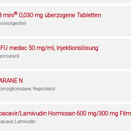
®
8 mini
0,030 mg überzogene Tabletten
vonorgestrel
-FU medac 50 mg/ml, Injektionslösung
uorouracil
ARANE N
omoglicinsäure, Reproterol
bacavir/Lamivudin Hormosan 600 mg/300 mg Filmt
acavir, Lamivudin