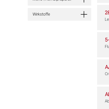
2
Wirkstoffe
Le
5
Fl
A
Cr
A
Ab