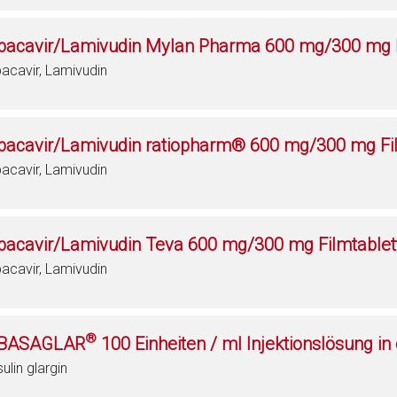
bacavir/Lamivudin Mylan Pharma 600 mg/300 mg F
acavir, Lamivudin
bacavir/Lamivudin ratiopharm® 600 mg/300 mg Fi
acavir, Lamivudin
bacavir/Lamivudin Teva 600 mg/300 mg Filmtablet
acavir, Lamivudin
®
BASAGLAR
100 Einheiten / ml Injektionslösung in
sulin glargin