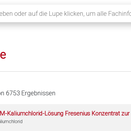
le
on 6753 Ergebnissen
 M-Kaliumchlorid-Lösung Fresenius Konzentrat zur 
liumchlorid