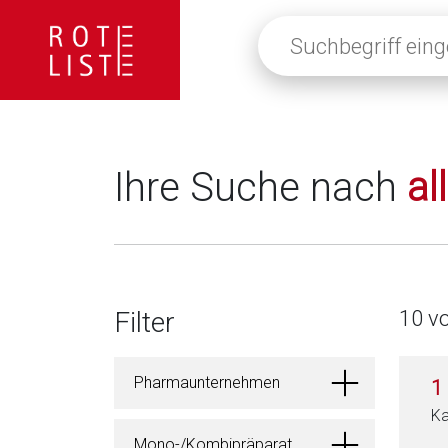
Suchbegriff
eingeben
oder
auf
die
Lupe
klicken,
Ihre Suche nach
al
um
alle
Fachinformationen
anzuzeigen
Filter
10 v
Pharmaunternehmen
1
Ka
Mono-/Kombipräparat