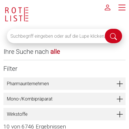
Suchbegriff
Suche
eingeben
abschi
oder
Ihre Suche nach
alle
auf
die
Lupe
Filter
klicken,
um
Pharmaunternehmen
alle
Fachinformationen
Mono-/Kombipräparat
anzuzeigen
Wirkstoffe
10 von 6746 Ergebnissen