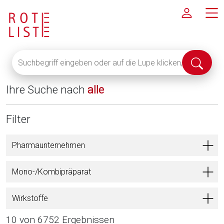
Suchbegriff
Suche
eingeben
abschi
oder
Ihre Suche nach
alle
auf
die
Lupe
Filter
klicken,
um
Pharmaunternehmen
alle
Fachinformationen
Mono-/Kombipräparat
anzuzeigen
Wirkstoffe
10 von 6752 Ergebnissen