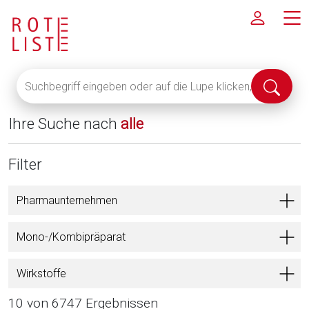
Suchbegriff
Suche
eingeben
abschi
oder
Ihre Suche nach
alle
auf
die
Lupe
Filter
klicken,
um
Pharmaunternehmen
alle
Fachinformationen
Mono-/Kombipräparat
anzuzeigen
Wirkstoffe
10 von 6747 Ergebnissen