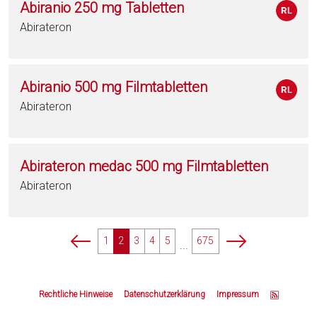
Abiranio 250 mg Tabletten
Abirateron
Abiranio 500 mg Filmtabletten
Abirateron
Abirateron medac 500 mg Filmtabletten
Abirateron
p
p
1
2
3
4
5
675
...
a
a
g
g
Z
i
i
u
Rechtliche Hinweise
Datenschutzerklärung
Impressum
n
n
m
a
a