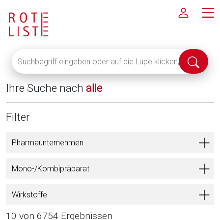
Suchbegriff
Suche
eingeben
abschi
oder
Ihre Suche nach
alle
auf
die
Lupe
Filter
klicken,
um
Pharmaunternehmen
alle
Fachinformationen
Mono-/Kombipräparat
anzuzeigen
Wirkstoffe
10 von 6754 Ergebnissen