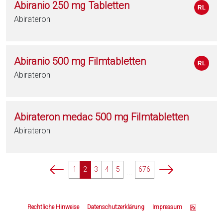
Abiranio 250 mg Tabletten
Abirateron
Abiranio 500 mg Filmtabletten
Abirateron
Abirateron medac 500 mg Filmtabletten
Abirateron
p
p
1
2
3
4
5
676
...
a
a
g
g
Z
i
i
u
Rechtliche Hinweise
Datenschutzerklärung
Impressum
n
n
m
a
a