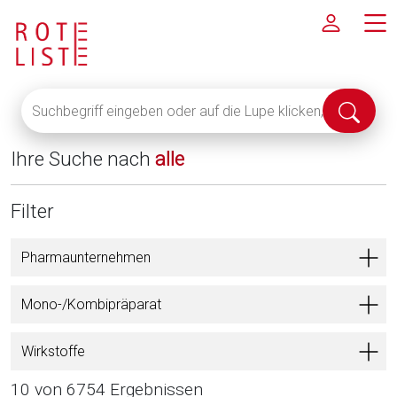
Suchbegriff
Suche
eingeben
abschi
oder
Ihre Suche nach
alle
auf
die
Lupe
Filter
klicken,
um
Pharmaunternehmen
alle
Fachinformationen
Mono-/Kombipräparat
anzuzeigen
Wirkstoffe
10 von 6754 Ergebnissen