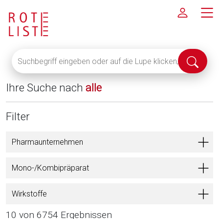
Suchbegriff
Suche
eingeben
abschi
oder
Ihre Suche nach
alle
auf
die
Lupe
Filter
klicken,
um
Pharmaunternehmen
alle
Fachinformationen
Mono-/Kombipräparat
anzuzeigen
Wirkstoffe
10 von 6754 Ergebnissen