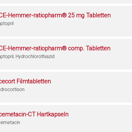
CE-Hemmer-ratiopharm® 25 mg Tabletten
ptopril
CE-Hemmer-ratiopharm® comp. Tabletten
ptopril, Hydrochlorothiazid
cecort Filmtabletten
drocortison
cemetacin-CT Hartkapseln
emetacin