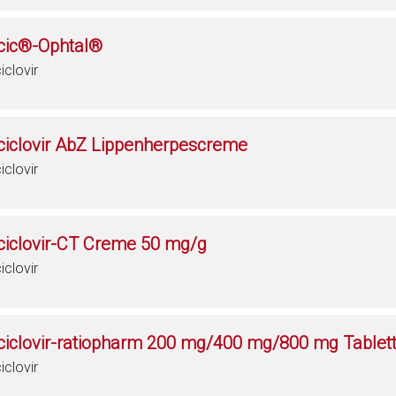
cic®-Ophtal®
iclovir
ciclovir AbZ Lippenherpescreme
iclovir
ciclovir-CT Creme 50 mg/g
iclovir
ciclovir-ratiopharm 200 mg/400 mg/800 mg Tablet
iclovir