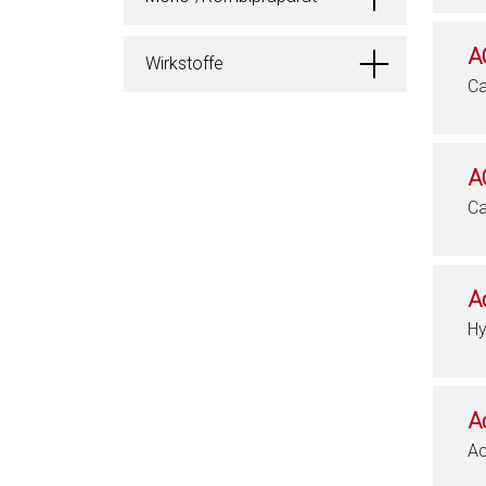
A
Wirkstoffe
Ca
A
Ca
A
Hy
A
Ac