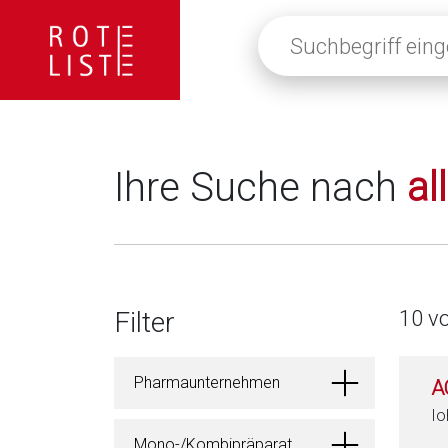
Suchbegriff
eingeben
oder
auf
die
Lupe
klicken,
Ihre Suche nach
al
um
alle
Fachinformationen
anzuzeigen
Filter
10 v
Pharmaunternehmen
A
Io
Mono-/Kombipräparat