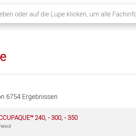
le
on 6754 Ergebnissen
CCUPAQUE™ 240, - 300, - 350
hexol