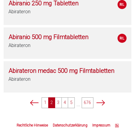
Abiranio 250 mg Tabletten
Abirateron
Abiranio 500 mg Filmtabletten
Abirateron
Abirateron medac 500 mg Filmtabletten
Abirateron
p
p
1
2
3
4
5
676
...
a
a
g
g
Z
i
i
u
Rechtliche Hinweise
Datenschutzerklärung
Impressum
n
n
m
a
a