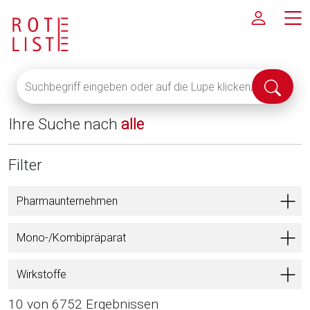
Suchbegriff
Suche
eingeben
abschi
oder
Ihre Suche nach
alle
auf
die
Lupe
Filter
klicken,
um
Pharmaunternehmen
alle
Fachinformationen
Mono-/Kombipräparat
anzuzeigen
Wirkstoffe
10 von 6752 Ergebnissen