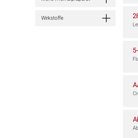
2
Wirkstoffe
Le
5
Fl
A
Cr
A
Ab