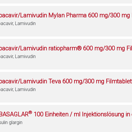
bacavir/Lamivudin Mylan Pharma 600 mg/300 mg F
acavir, Lamivudin
bacavir/Lamivudin ratiopharm® 600 mg/300 mg Fi
acavir, Lamivudin
bacavir/Lamivudin Teva 600 mg/300 mg Filmtablet
acavir, Lamivudin
®
BASAGLAR
100 Einheiten / ml Injektionslösung in
sulin glargin