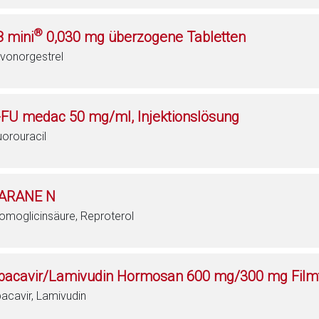
®
8 mini
0,030 mg überzogene Tabletten
vonorgestrel
-FU medac 50 mg/ml, Injektionslösung
uorouracil
ARANE N
omoglicinsäure, Reproterol
bacavir/Lamivudin Hormosan 600 mg/300 mg Filmt
acavir, Lamivudin