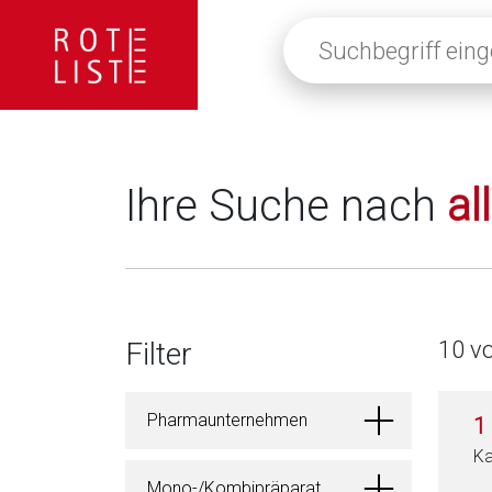
Suchbegriff
eingeben
oder
auf
die
Lupe
klicken,
Ihre Suche nach
al
um
alle
Fachinformationen
anzuzeigen
Filter
10 v
Pharmaunternehmen
1
Ka
Mono-/Kombipräparat