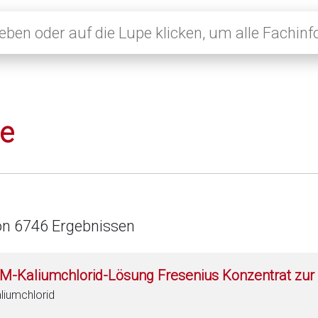
le
on 6746 Ergebnissen
 M-Kaliumchlorid-Lösung Fresenius Konzentrat zur 
liumchlorid