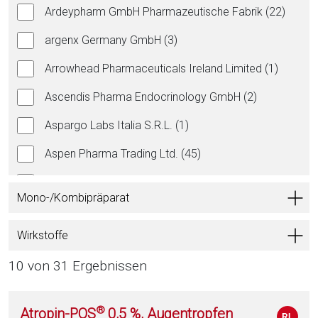
Ardeypharm GmbH Pharmazeutische Fabrik (22)
argenx Germany GmbH (3)
Arrowhead Pharmaceuticals Ireland Limited (1)
Ascendis Pharma Endocrinology GmbH (2)
Aspargo Labs Italia S.R.L. (1)
Aspen Pharma Trading Ltd. (45)
Astellas Pharma GmbH (14)
Mono-/Kombipräparat
AstraZeneca GmbH (43)
Wirkstoffe
Astro-Pharma GmbH (1)
10 von 31 Ergebnissen
Atnahs Pharma Denmark ApS (1)
axunio Pharma GmbH (43)
®
Atropin-POS
0,5 %, Augentropfen