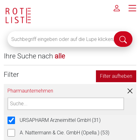
Suchbegriff
Suche
eingeben
abschi
oder
Ihre Suche nach
alle
auf
die
Lupe
Filter
Filter aufheben
klicken,
um
Pharmaunternehmen
alle
Fachinformationen
anzuzeigen
URSAPHARM Arzneimittel GmbH (31)
A. Nattermann & Cie. GmbH (Opella.) (53)