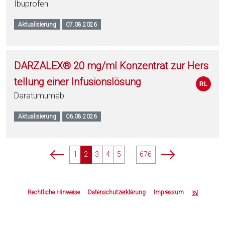
Ibuprofen
Aktualisierung
07.08.2026
DARZALEX® 20 mg/ml Konzentrat zur Hers
tellung einer Infusionslösung
Daratumumab
Aktualisierung
06.08.2026
p
p
1
2
3
4
5
676
...
a
a
g
g
Z
i
i
u
Rechtliche Hinweise
Datenschutzerklärung
Impressum
n
n
m
a
a
S
t
t