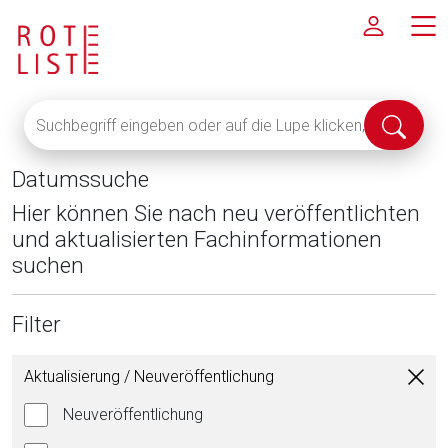
Suchbegriff
Suche
eingeben
abschi
oder
Datumssuche
auf
die
Hier können Sie nach neu veröffentlichten
Lupe
und aktualisierten Fachinformationen
klicken,
suchen
um
alle
Filter
Fachinformationen
anzuzeigen
Aktualisierung / Neuveröffentlichung
Neuveröffentlichung