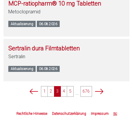
MCP-ratiopharm® 10 mg Tabletten
Metoclopramid
Aktualisierung
06.08.2026
Sertralin dura Filmtabletten
Sertralin
Aktualisierung
06.08.2026
p
p
1
2
3
4
5
676
...
a
a
g
g
Z
i
i
u
Rechtliche Hinweise
Datenschutzerklärung
Impressum
n
n
m
a
a
S
t
t