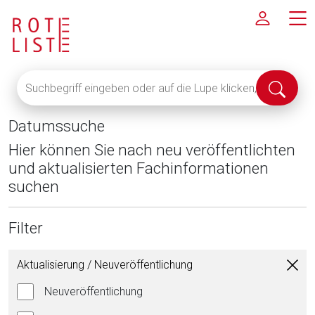
Suchbegriff
Suche
eingeben
abschi
oder
Datumssuche
auf
die
Hier können Sie nach neu veröffentlichten
Lupe
und aktualisierten Fachinformationen
klicken,
suchen
um
alle
Filter
Fachinformationen
anzuzeigen
Aktualisierung / Neuveröffentlichung
Neuveröffentlichung